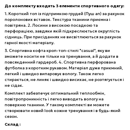
До комплекту входять 3 елементи спортивного одягу:
1. Короткий топ із підтримкою грудей (Пуш ап) за рахунок
поролонових вставок. Текстура тканини приємна і
повітряна. 2. Лосини з високою посадкою та
перфорацією, завдяки якій підкреслюється округлість
сідниць. При присіданнях не висвітлюються за рахунок
гарної якості матеріалу.
3. Спортивна кофта кроп-топ-стилі "casual", яку ви
зможете носити не тільки на тренування, а й додати в
повсякденний гардероб. 4. Спортивна перфорована
футболка з коротким рукавом. Матеріал дуже приємний,
легкий і швидко випаровує вологу. Також легко
стирається, не линяє і швидко висихає, не розтягується і
не сідає.
Комплект забезпечує оптимальний теплообмін,
повітропроникність і легко виводить вологу на
поверхню тканини. У такому комплекті ви можете
створювати новий look кожне тренування і в будь-який
сезон.
Склад :