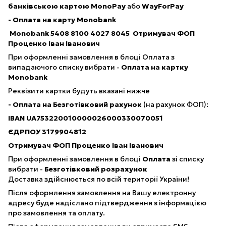
банківською картою
MonoPay
або
WayForPay
- Оплата на карту Monobank
Monobank
5408 8100 4027 8045
Отримувач ФОП
Проценко Іван Іванович
При оформленні замовлення в блоці Оплата з
випадаючого списку вибрати -
Оплата на картку
Monobank​
Реквізити картки будуть вказані нижче
- Оплата на Безготівковий рахунок
(на рахунок ФОП):
IBAN UA753220010000026000330070051
ЄДРПОУ 3179904812
Отримувач ФОП Проценко Іван Іванович
При оформленні замовлення в блоці
Оплата
зі списку
вибрати -
Безготівковий розрахунок
Доставка здійснюється по всій території України!
Після оформлення замовлення на Вашу електронну
адресу буде надіслано підтвердження з інформацією
про замовлення та оплату.