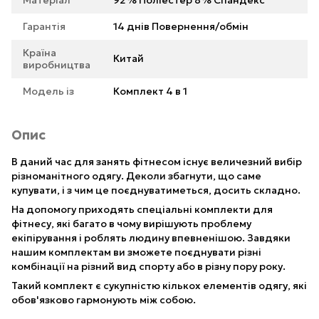
Матеріал
92% Поліестер 8% Спандекс
Гарантія
14 днів Повернення/обмін
Країна
Китай
виробництва
Модель із
Комплект 4 в 1
Опис
В даний час для занять фітнесом існує величезний вибір
різноманітного одягу. Деколи збагнути, що саме
купувати, і з чим це поєднуватиметься, досить складно.
На допомогу приходять спеціальні комплекти для
фітнесу, які багато в чому вирішують проблему
екіпірування і роблять людину впевненішою. Завдяки
нашим комплектам ви зможете поєднувати різні
комбінації на різний вид спорту або в різну пору року.
Такий комплект є сукупністю кількох елементів одягу, які
обов'язково гармонують між собою.