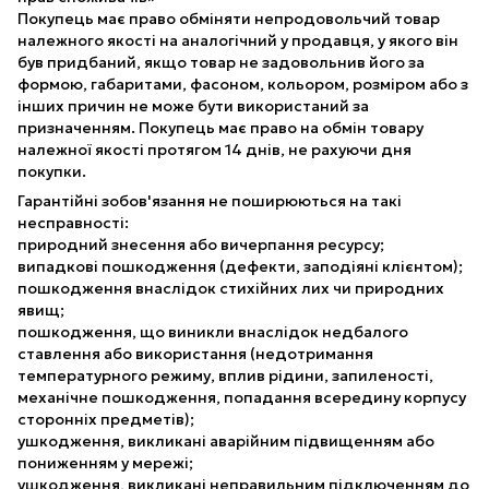
Покупець має право обміняти непродовольчий товар
належного якості на аналогічний у продавця, у якого він
був придбаний, якщо товар не задовольнив його за
формою, габаритами, фасоном, кольором, розміром або з
інших причин не може бути використаний за
призначенням. Покупець має право на обмін товару
належної якості протягом 14 днів, не рахуючи дня
покупки.
Гарантійні зобов'язання не поширюються на такі
несправності:
природний знесення або вичерпання ресурсу;
випадкові пошкодження (дефекти, заподіяні клієнтом);
пошкодження внаслідок стихійних лих чи природних
явищ;
пошкодження, що виникли внаслідок недбалого
ставлення або використання (недотримання
температурного режиму, вплив рідини, запиленості,
механічне пошкодження, попадання всередину корпусу
сторонніх предметів);
ушкодження, викликані аварійним підвищенням або
пониженням у мережі;
ушкодження, викликані неправильним підключенням до