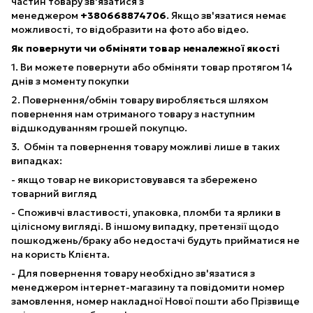
частин товару зв'язатися з
менеджером
+380668874706
. Якщо зв'язатися немає
можливості, то відобразити на фото або відео.
Як повернути чи обміняти товар неналежної якості
1. Ви можете повернути або обміняти товар протягом 14
днів з моменту покупки
2. Повернення/обмін товару виробляється шляхом
повернення нам отриманого товару з наступним
відшкодуванням грошей покупцю.
3. Обмін та повернення товару можливі лише в таких
випадках:
- якщо товар не використовувався та збережено
товарний вигляд
- Споживчі властивості, упаковка, пломби та ярлики в
цілісному вигляді. В іншому випадку, претензії щодо
пошкоджень/браку або недостачі будуть прийматися не
на користь Клієнта.
- Для повернення товару необхідно зв'язатися з
менеджером інтернет-магазину та повідомити номер
замовлення, номер накладної Нової пошти або Прізвище