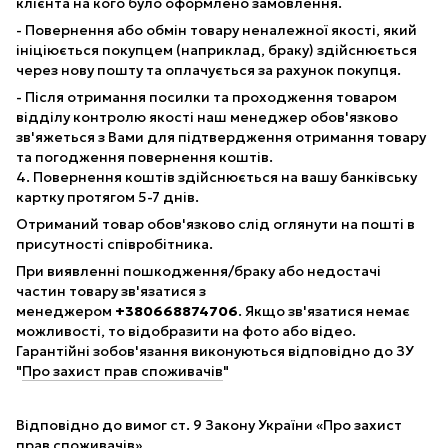
клієнта на кого було оформлено замовлення.
- Повернення або обмін товару неналежної якості, який
ініціюється покупцем (наприклад, браку) здійснюється
через нову пошту та оплачується за рахунок покупця.
- Після отримання посилки та проходження товаром
відділу контролю якості наш менеджер обов'язково
зв'яжеться з Вами для підтвердження отримання товару
та погодження повернення коштів.
4. Повернення коштів здійснюється на вашу банківську
картку протягом 5-7 днів.
Отриманий товар обов'язково слід оглянути на пошті в
присутності співробітника.
При виявленні пошкодження/браку або недостачі
частин товару зв'язатися з
менеджером
+380668874706
. Якщо зв'язатися немає
можливості, то відобразити на фото або відео.
Гарантійні зобов'язання виконуються відповідно до ЗУ
"
Про захист прав споживачів
"
Відповідно до вимог ст. 9 Закону України «Про захист
прав споживачів»