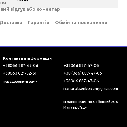
Китай
тва
вий відгук або коментар
Доставка
Гарантія
Обмін та повернення
Контактна інформація
+38066 887-47-06
+38066 887-47-06
+38063 021-52-31
+38 (066) 887-47-06
+38066 887-47-06
Передзвонити вам?
ivanprotsenkoivan@gmail.com
м.Запоріжжя, пр.Соборний 208
Мапа проїзду