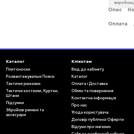
виробниц
Опис
Но
Оплата
Каталог
Клієнтам
Плитоноски
Вхід до кабінету
Розвантажувальні Пояси
Каталог
Тактичні рюкзаки
Оплата і Доставка
Тактичні костюми, Куртки,
Обмін та повернення
Штани
Контактна інформація
Підсумки
Про нас
Збройові ремені та
Угода користувача
аксесуари
Договір публічної Оферти
Відгуки про магазин
Сайт та особистий кабінет