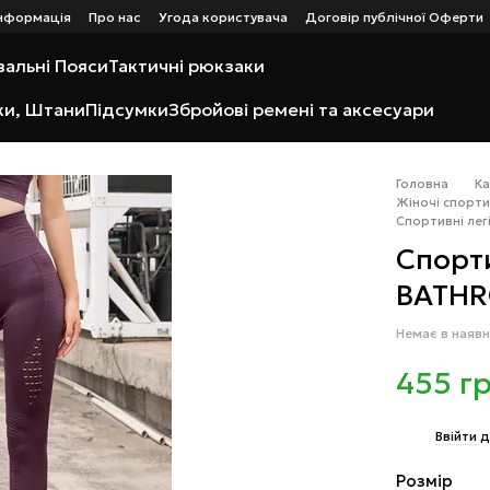
інформація
Про нас
Угода користувача
Договір публічної Оферти
я
альні Пояси
Тактичні рюкзаки
ки, Штани
Підсумки
Збройові ремені та аксесуари
Головна
К
Жіночі спорти
Спортивні ле
Спорти
BATHR
Немає в наявн
455 г
%
Ввійти
д
Розмір