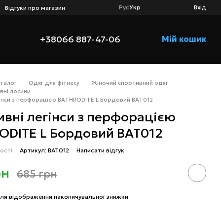
Рус
Укр
Вхід
Відгуки про магазин
+38066 887-47-06
Мій кошик
аталог
Одяг для фітнесу
Жіночий спортивний одяг
вні лосини
гінси з перфорацією BATHRODITE L Бордовий BAT012
вні легінси з перфорацією
ODITE L Бордовий BAT012
ості
Артикул: BAT012
Написати відгук
рн
685 грн
ля відображення накопичувальної знижки