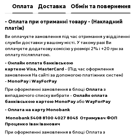
Оплата
Доставка
Обмін та повернення
- Опл
ата при отриманні товару
- (Накладний
платіж)
Ви оплачуєте замовлення під час отримання у відділенні
служби доставки у вашому місті. У такому разі Ви
оплачуєте додаткову комісію у розмірі 2% і +20 грн за
оплату післяплатою.
- Онлайн оплата банківською
карткою Visa, MasterCard
- (Під час оформлення
замовлення На сайті за допомогою платіжних систем)
-
MonoPay
і
WayForPay
При оформленні замовлення в блоці
Оплата
з
випадаючого списку вибрати -
Онлайн оплата
банківською картою
MonoPay
або
WayForPay
- Оплата на карту Monobank
Monobank
5408 8100 4027 8045
Отримувач ФОП
Проценко Іван Іванович
При оформленні замовлення в блоці Оплата з