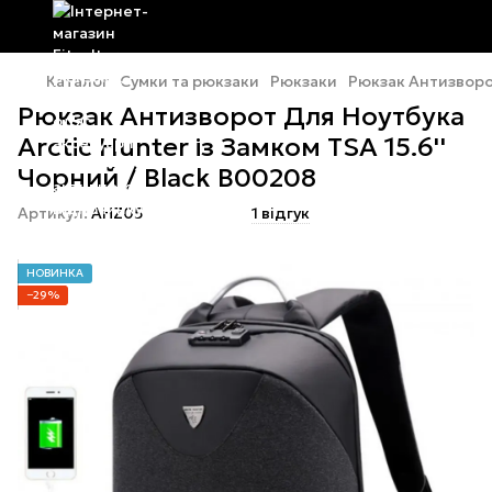
Каталог
Сумки та рюкзаки
Рюкзаки
Рюкзак Антизворот
Рюкзак Антизворот Для Ноутбука
Arctic Hunter із Замком TSA 15.6''
Чорний / Black B00208
Артикул:
AHZ05
1 відгук
НОВИНКА
−29%