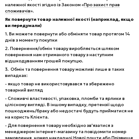
належної якості згідно із Законом «
Про захист прав
споживачів
».
Як повернути товар належної якості (наприклад, якщо
ви передумали)
1. Ви можете повернути або обміняти товар протягом 14
днів з моменту покупки
2. Повернення/обмін товару виробляється шляхом
повернення нам отриманого товару з наступним
відшкодуванням грошей покупцю.
3. Обмін та повернення товару можливі лише в таких
випадках:
- якщо товар не використовувався та збережено
товарний вигляд
- Споживчі властивості, упаковка, пломби та ярлики в
цілісному вигляді. В іншому випадку, претензії щодо
пошкоджень/браку або недостачі будуть прийматися не
на користь Клієнта.
- Для повернення товару необхідно зв'язатися з
менеджером інтернет-магазину та повідомити номер
замовлення, номер накладної Нової пошти або Прізвище