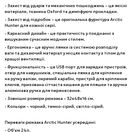
- Захист від ударів та механічних пошкоджень – це якісні
матеріали, тканина Oxford та демпфуючі прокладки.
- Захист від підробок – це оригінальна фурнітура Arctic
Hunter для кожної серії.
- Каркасний дизайн - це практичність у поєднанні з
вишуканим сучасним модним стилем.
- Ергономіка – це зручні лямки із системою розподілу
ваги та дихаючий матеріал у місцях контакту з тілом для
кращої вентиляції.
- Функціональність – це USB порт для зарядки пристроїв,
отвір для навушників, спеціальна лямка для кріплення
на ручку валізи, окремий карабін, пристрій для кріплення
ключів, прихована сітчаста кишеня для пляшки та зручна
алюмінієва ручка для перенесення.
- Зовнішні розміри рюкзака – 32х48х16 см.
- Кольори – чорний, темно-сірий, світло-сірий.
Переваги рюкзака Arctic Hunter усередині:
- Об'єм 24л.