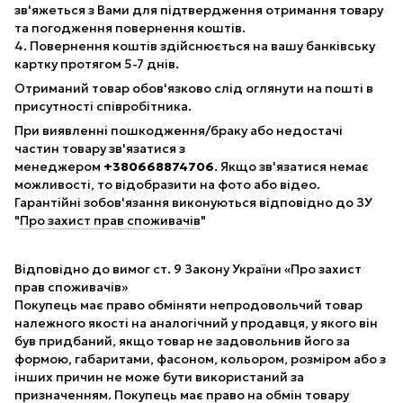
зв'яжеться з Вами для підтвердження отримання товару
та погодження повернення коштів.
4. Повернення коштів здійснюється на вашу банківську
картку протягом 5-7 днів.
Отриманий товар обов'язково слід оглянути на пошті в
присутності співробітника.
При виявленні пошкодження/браку або недостачі
частин товару зв'язатися з
менеджером
+380668874706
. Якщо зв'язатися немає
можливості, то відобразити на фото або відео.
Гарантійні зобов'язання виконуються відповідно до ЗУ
"
Про захист прав споживачів
"
Відповідно до вимог ст. 9 Закону України «Про захист
прав споживачів»
Покупець має право обміняти непродовольчий товар
належного якості на аналогічний у продавця, у якого він
був придбаний, якщо товар не задовольнив його за
формою, габаритами, фасоном, кольором, розміром або з
інших причин не може бути використаний за
призначенням. Покупець має право на обмін товару