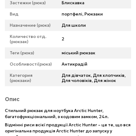
Застежки (рюкз)
Блискавка
Вид
портфелі, Рюкзаки
Назначение (рюкз)
Для школи
Количество отд.
2
(рюкзак)
Теги (рюкз)
міський рюкзак
Особливості(рюкз)
Антикрадій
Категория
Для дівчаток, Для хлопчиків,
(рюкзаки)
Для чоловіків, Для жінок
Опис
Стильний рюкзак для ноутбука Arctic Hunter,
багатофункціональний, з кодовим замком, 24л.
Відмінні риси всієї продукції Arctic Hunter – це те, що вся
оригінальна продукція Arctic Hunter до запуску у