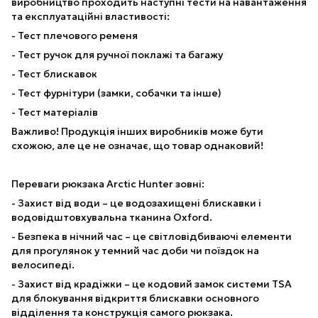
виробництво проходить наступні тести на навантаження
та експлуатаційні властивості:
- Тест плечового ременя
- Тест ручок для ручної поклажі та багажу
- Тест блискавок
- Тест фурнітури (замки, собачки та інше)
- Тест матеріалів
Важливо! Продукція інших виробників може бути
схожою, але це не означає, що товар однаковий!
Переваги рюкзака Arctic Hunter зовні:
- Захист від води – це водозахищені блискавки і
водовідштовхувальна тканина Oxford.
- Безпека в нічний час – це світловідбиваючі елементи
для прогулянок у темний час доби чи поїздок на
велосипеді.
- Захист від крадіжки – це кодовий замок системи TSA
для блокування відкриття блискавки основного
відділення та конструкція самого рюкзака.