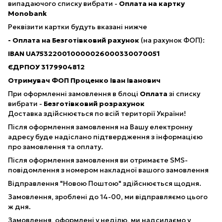
випадаючого списку вибрати -
Оплата на картку
Monobank​
Реквізити картки будуть вказані нижче
- Оплата на Безготівковий рахунок
(на рахунок ФОП):
IBAN UA753220010000026000330070051
ЄДРПОУ 3179904812
Отримувач ФОП Проценко Іван Іванович
При оформленні замовлення в блоці
Оплата
зі списку
вибрати -
Безготівковий розрахунок
Доставка здійснюється по всій території України!
Після оформлення замовлення на Вашу електронну
адресу буде надіслано підтвердження з інформацією
про замовлення та оплату.
Після оформлення замовлення ви отримаєте SMS-
повідомлення з номером накладної вашого замовлення
Відправлення "Новою Поштою" здійснюється щодня.
Замовлення, зроблені до 14-00, ми відправляємо цього
ж дня.
Замовлення, оформлені у неділю, ми надсилаємо у