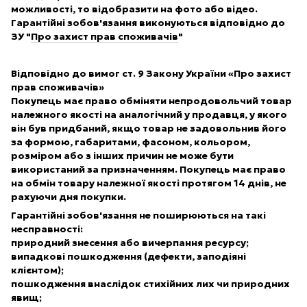
можливості, то відобразити на фото або відео.
Гарантійні зобов'язання виконуються відповідно до
ЗУ "
Про захист прав споживачів
"
Відповідно до вимог ст. 9 Закону України «Про захист
прав споживачів»
Покупець має право обміняти непродовольчий товар
належного якості на аналогічний у продавця, у якого
він був придбаний, якщо товар не задовольнив його
за формою, габаритами, фасоном, кольором,
розміром або з інших причин не може бути
використаний за призначенням. Покупець має право
на обмін товару належної якості протягом 14 днів, не
рахуючи дня покупки.
Гарантійні зобов'язання не поширюються на такі
несправності:
природний знесення або вичерпання ресурсу;
випадкові пошкодження (дефекти, заподіяні
клієнтом);
пошкодження внаслідок стихійних лих чи природних
явищ;