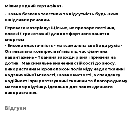
Міжнародний сертифікат.
- Повна безпека текстилю та відсутність будь-яких
шкідливих речовин.
Переваги матеріалу
: Щільне, не прозоре плетіння,
плоскі ( трикотажні) для комфортного заняття
спортом
- Висока еластичність - максимальна свобода рухів -
Оптимальна компресія м'язів під час фізичних
навантажень - Тканина завжди рівна і приємна на
дотик . Максимальне значення стійкості до зносу.
Використання мікроволокон поліаміду надає тканині
надзвичайної м'якості, шовковистості, а спандексу
надійності при розтягуванні тканини та благородному
матовому відтінку. Ідеально для повсякденного
використання.
Відгуки