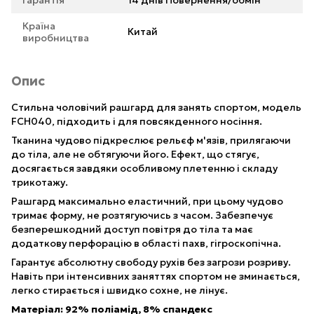
Гарантія
14 днів Повернення/обмін
Країна
Китай
виробництва
Опис
Стильна чоловічий рашгард для занять спортом, модель
FCH040, підходить і для повсякденного носіння.
Тканина чудово підкреслює рельєф м'язів, прилягаючи
до тіла, але не обтягуючи його. Ефект, що стягує,
досягається завдяки особливому плетенню і складу
трикотажу.
Рашгард максимально еластичний, при цьому чудово
тримає форму, не розтягуючись з часом. Забезпечує
безперешкодний доступ повітря до тіла та має
додаткову перфорацію в області пахв, гігроскопічна.
Гарантує абсолютну свободу рухів без загрози розриву.
Навіть при інтенсивних заняттях спортом не зминається,
легко стирається і швидко сохне, не лінує.
Матеріал: 92% поліамід, 8% спандекс