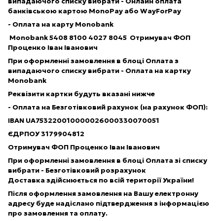
випадаючого списку вибрати -
Онлайн оплата
банківською картою
MonoPay
або
WayForPay
- Оплата на карту Monobank
Monobank
5408 8100 4027 8045
Отримувач ФОП
Проценко Іван Іванович
При оформленні замовлення в блоці Оплата з
випадаючого списку вибрати -
Оплата на картку
Monobank​
Реквізити картки будуть вказані нижче
- Оплата на Безготівковий рахунок
(на рахунок ФОП):
IBAN UA753220010000026000330070051
ЄДРПОУ 3179904812
Отримувач ФОП Проценко Іван Іванович
При оформленні замовлення в блоці
Оплата
зі списку
вибрати -
Безготівковий розрахунок
Доставка здійснюється по всій території України!
Після оформлення замовлення на Вашу електронну
адресу буде надіслано підтвердження з інформацією
про замовлення та оплату.