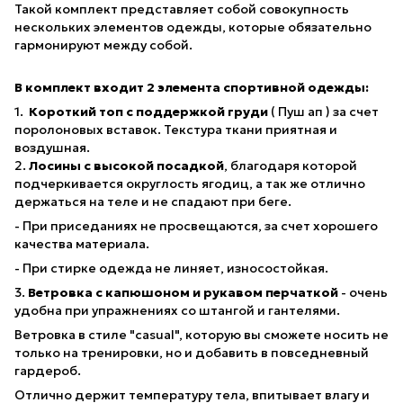
Такой комплект представляет собой совокупность
нескольких элементов одежды, которые обязательно
гармонируют между собой.
В комплект входит 2 элемента спортивной одежды:
1.
Короткий топ с поддержкой груди
( Пуш ап ) за счет
поролоновых вставок. Текстура ткани приятная и
воздушная.
2.
Лосины с высокой посадкой
, благодаря которой
подчеркивается округлость ягодиц, а так же отлично
держаться на теле и не спадают при беге.
- При приседаниях не просвещаются, за счет хорошего
качества материала.
- При стирке одежда не линяет, износостойкая.
3.
Ветровка с капюшоном и рукавом перчаткой
- очень
удобна при упражнениях со штангой и гантелями.
Ветровка в стиле "casual", которую вы сможете носить не
только на тренировки, но и добавить в повседневный
гардероб.
Отлично держит температуру тела, впитывает влагу и