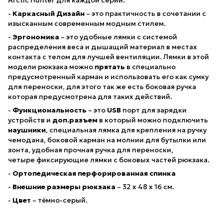
Arctic Hunter для каждой серии.
-
Каркасный Дизайн
– это практичность в сочетании с
изысканным современным модным стилем.
-
Эргономика
– это удобные лямки с системой
распределения веса и дышащий материал в местах
контакта с телом для лучшей вентиляции. Лямки в этой
модели рюкзака можно
прятать
в специально
предусмотренный карман и использовать его как сумку
для переноски, для этого так же есть боковая ручка
которая предусмотрена для таких действий.
-
Функциональность
– это
USB
порт для зарядки
устройств и
доп.разъем
в который можно подключить
наушники
, специальная лямка для крепления на ручку
чемодана, боковой карман на молнии для бутылки или
зонта, удобная прочная ручка для переноски,
четыре фиксирующие лямки с боковых частей рюкзака.
-
Ортопедическая перфорированная спинка
-
Внешние размеры рюкзака
– 32 х 48 х 16 см.
-
Цвет
– тёмно-серый.