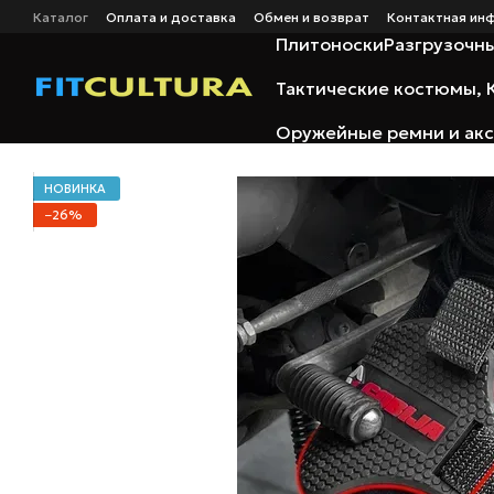
Перейти к основному контенту
Каталог
Оплата и доставка
Обмен и возврат
Контактная ин
Отзывы о магазине
Сайт и личный кабинет
Помощ в оформле
Плитоноски
Разгрузочн
Тактические костюмы, 
Оружейные ремни и ак
НОВИНКА
−26%