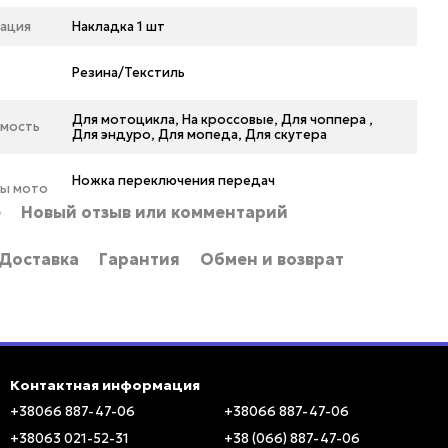
ация
Накладка 1 шт
л
Резина/Текстиль
Для мотоцикла, На кроссовые, Для чоппера ,
мость
Для эндуро, Для мопеда, Для скутера
Ножка переключения передач
ры мото
е
Новый отзыв или комментарий
Доставка
Гарантия
Обмен и возврат
Контактная информация
+38066 887-47-06
+38066 887-47-06
+38063 021-52-31
+38 (066) 887-47-06