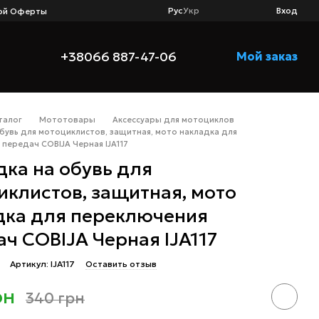
Рус
Укр
Вход
ой Оферты
+38066 887-47-06
Мой заказ
талог
Мототовары
Аксессуары для мотоциклов
бувь для мотоциклистов, защитная, мото накладка для
передач COBIJA Черная IJA117
дка на обувь для
иклистов, защитная, мото
дка для переключения
ч COBIJA Черная IJA117
Артикул: IJA117
Оставить отзыв
рн
340 грн